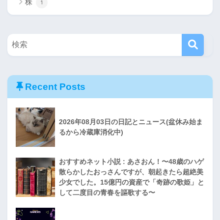
株
1
Recent Posts
2026年08月03日の日記とニュース(盆休み始ま
るから冷蔵庫消化中)
おすすめネット小説 : あさおん！〜48歳のハゲ
散らかしたおっさんですが、朝起きたら超絶美
少女でした。15億円の資産で「奇跡の歌姫」と
して二度目の青春を謳歌する〜