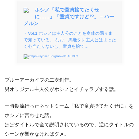
ホシノ「私で童貞捨てたくせ
に……」「童貞ですけど!?」 – ハー
メルン
・Vol.1 ホシノは主人公のことを身体の隅々ま
で知っている。 なお、馬鹿タレ主人公はまった
く心当たりないし、童貞を捨て…
https://syosetu.org/novel/343197/
ブルーアーカイブの二次創作。
男オリジナル主人公がホシノとイチャラブする話。
一時期流行ったネットミーム「私で童貞捨てたくせに」を
ホシノに言わせた話。
ほぼタイトルで全て説明されているので、逆にタイトルの
シーンが響かなければダメ。