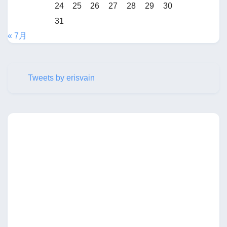
24
25
26
27
28
29
30
31
« 7月
Tweets by erisvain