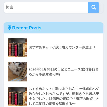
Recent Posts
おすすめネット小説 : 右カウンター赤道より
2026年08月03日の日記とニュース(盆休み始ま
るから冷蔵庫消化中)
おすすめネット小説 : あさおん！〜48歳のハゲ
散らかしたおっさんですが、朝起きたら超絶美
少女でした。15億円の資産で「奇跡の歌姫」と
して二度目の青春を謳歌する〜