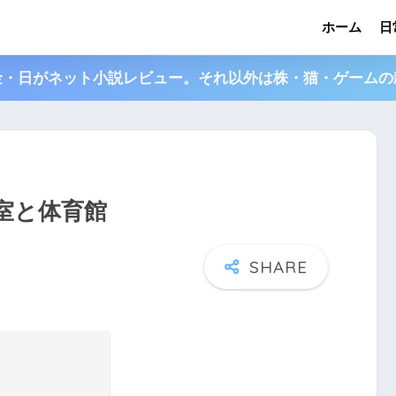
ホーム
日
金・日がネット小説レビュー。それ以外は株・猫・ゲームの
楽室と体育館