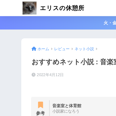
エリスの休憩所
火・
ホーム
レビュー
ネット小説
おすすめネット小説 : 音
2022年4月12日
音楽室と体育館
小説家になろう
参考