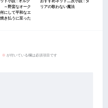
ット小説 : オルク
おすすめネット二次小説 : ダ
 ～野蛮なオーク
リアの歌わない魔法
何にして平和なエ
焼き払うに至った
。
※
が付いている欄は必須項目です