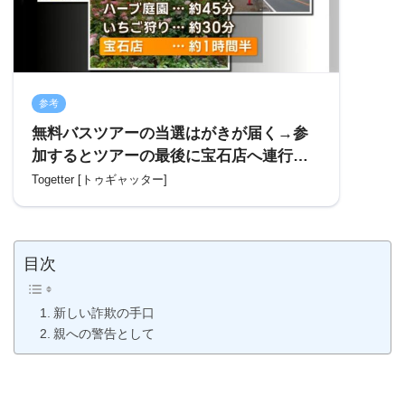
参考
無料バスツアーの当選はがきが届く→参
加するとツアーの最後に宝石店へ連行さ
れる→時間が来るまで退店不可「高齢者
Togetter [トゥギャッター]
は容易に騙されそう」
目次
新しい詐欺の手口
親への警告として