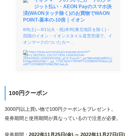
ジット払い・AEON Payのスマホ決
済(WAONタッチ除く)のお買物でWAON
POINT-基本の-10倍｜イオン
8/8(土)～8/11(火・祝)本州(東北地区を除く)・
四国のイオン・イオンスタイル直営売場で、イ
オンマークのついたカー…
https://www.aeonretail.jp/campaign/pointX/?
_ga=2.5825651.1927077839.1668345246-
266439860.1668345246&_gl=1*2vaz3c*_ga*MjUwNjQwMDI1Lj
E2NjgzNDQ2NjU.*_ga_YTDLNZGYTW*MTY2ODM0NTI0Ni4xLjA
uMTY2ODM0NTI0Ni42MC4wLjA.
100円クーポン
3000円以上買い物で100円クーポンをプレゼント。
発券期間と使用期間が異なっているので注意が必要。
発券期間：
2022年11月25日(金) ～ 2022年11月27日(日)