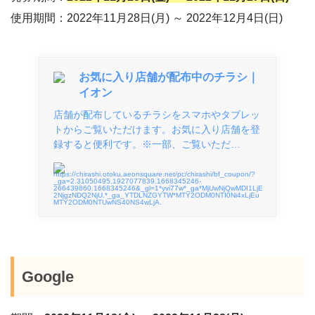
使用期間：2022年11月28日(月) ～ 2022年12月4日(日)
お気に入り店舗が配布中のチラシ｜
イオン
店舗が配布しているチラシをスマホやタブレッ
トからご覧いただけます。お気に入り店舗を登
録すると便利です。※一部、ご覧いただ…
https://chirashi.otoku.aeonsquare.net/pc/chirashi/bf_coupon/?
_ga=2.31050495.1927077839.1668345246-
266439860.1668345246&_gl=1*yvi77w*_ga*MjUwNjQwMDI1LjE
2NjgzNDQ2NjU.*_ga_YTDLNZGYTW*MTY2ODM0NTI0Ni4xLjEu
MTY2ODM0NTUwNS40NS4wLjA.
Google