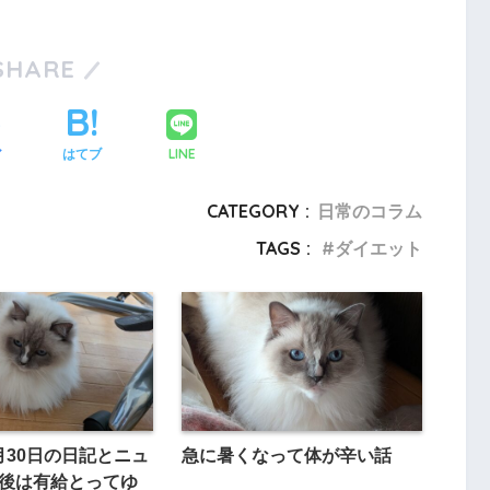
SHARE
LINE
ア
はてブ
CATEGORY :
日常のコラム
TAGS :
ダイエット
4月30日の日記とニュ
急に暑くなって体が辛い話
最後は有給とってゆ