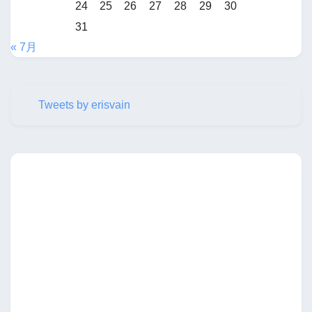
24
25
26
27
28
29
30
31
« 7月
Tweets by erisvain