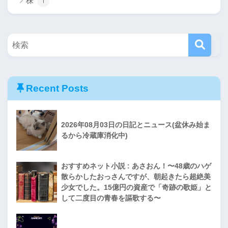
株
1
Recent Posts
2026年08月03日の日記とニュース(盆休み始ま
るから冷蔵庫消化中)
おすすめネット小説 : あさおん！〜48歳のハゲ
散らかしたおっさんですが、朝起きたら超絶美
少女でした。15億円の資産で「奇跡の歌姫」と
して二度目の青春を謳歌する〜