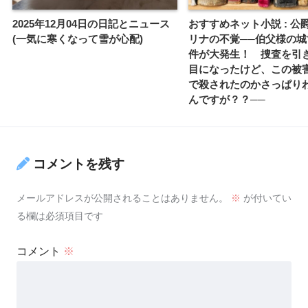
2025年12月04日の日記とニュース
おすすめネット小説 : 公
(一気に寒くなって雪が心配)
リナの不覚──伯父様の城
件が大発生！ 捜査を引
目になったけど、この被
で殺されたのかさっぱり
んですが？？──
コメントを残す
メールアドレスが公開されることはありません。
※
が付いてい
る欄は必須項目です
コメント
※