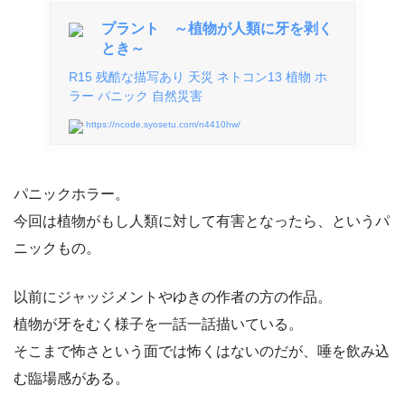
プラント ～植物が人類に牙を剥く
とき～
R15 残酷な描写あり 天災 ネトコン13 植物 ホ
ラー パニック 自然災害
https://ncode.syosetu.com/n4410hw/
パニックホラー。
今回は植物がもし人類に対して有害となったら、というパ
ニックもの。
以前にジャッジメントやゆきの作者の方の作品。
植物が牙をむく様子を一話一話描いている。
そこまで怖さという面では怖くはないのだが、唾を飲み込
む臨場感がある。