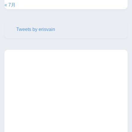
« 7月
Tweets by erisvain