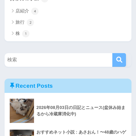
店紹介
4
旅行
2
株
1
Recent Posts
2026年08月03日の日記とニュース(盆休み始ま
るから冷蔵庫消化中)
おすすめネット小説 : あさおん！〜48歳のハゲ