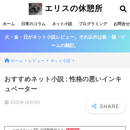
エリスの休憩所
ホーム
日常のコラム
ネット小説
プログラミング
お問合せ
火・金・日がネット小説レビュー。それ以外は株・猫・ゲ
ームの雑記。
ホーム
レビュー
ネット小説
おすすめネット小説 : 性格の悪いインキ
ュベーター
2022年10月9日
ハーメルン – SS･小説投稿サイト-
2 Pockets