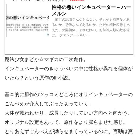
性格の悪いインキュベーター – ハー
メルン
前世の記憶？んなもんない。そもそも前世などあ
るのか、憑依なんてあるのか。ただの精神疾患を抱
えた、欠陥個体。それだけの、お前等人類の敵さ俺
は。 ファンアートをい…
魔法少女まどか☆マギカの二次創作。
インキュベーターのきゅうべいの中に性格が異なる個体が
いたら？という原作のIF小説。
基本的に原作のツッコミどころにオリインキュベーターの
ごんべえが介入してぶった切っていく。
大体が救われたり、成長したりしていい方向へと向かう。
オリジナル設定もあって、原作をより膨らませた感じ。
とりあえずごんべえが拗らせまくっているのに、言動は爽