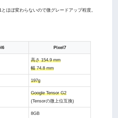
2自体が1とほぼ変わらないので微グレードアップ程度。
l6
Pixel7
高さ 154.9 mm
幅 74.8 mm
197g
Google Tensor G2
(Tensorの微上位互換)
8GB