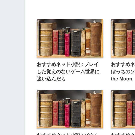
おすすめネット小説 : プレイ
おすすめネ
した覚えのないゲーム世界に
ぼっちのソユ
迷い込んだら
the Moon
おすすめネット小説 : バウム
おすすめネ