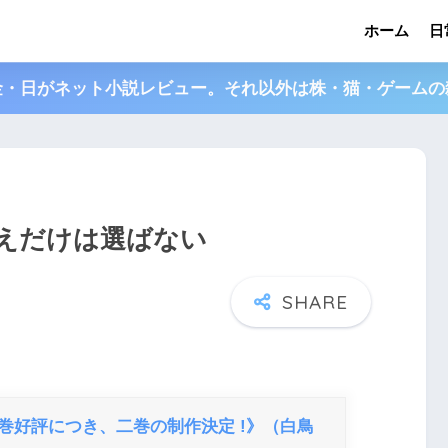
ホーム
日
金・日がネット小説レビュー。それ以外は株・猫・ゲームの
まえだけは選ばない
巻好評につき、二巻の制作決定 !》（白鳥