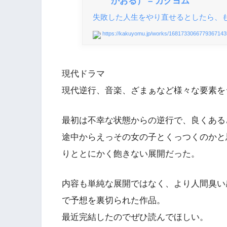
かおる） – カクヨム
失敗した人生をやり直せるとしたら、も
https://kakuyomu.jp/works/1681733066779367143
現代ドラマ
現代逆行、音楽、ざまぁなど様々な要素を
最初は不幸な状態からの逆行で、良くある
途中からえっその女の子とくっつくのかと
りととにかく飽きない展開だった。
内容も単純な展開ではなく、より人間臭い
で予想を裏切られた作品。
最近完結したのでぜひ読んでほしい。