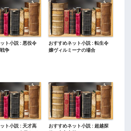
ット小説 : 悪役令
おすすめネット小説 : 転生令
戦争
嬢ヴィルミーナの場合
ット小説 : 天才高
おすすめネット小説 : 超越探