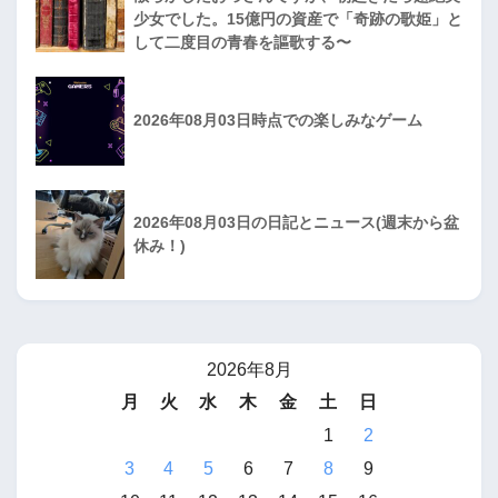
少女でした。15億円の資産で「奇跡の歌姫」と
して二度目の青春を謳歌する〜
2026年08月03日時点での楽しみなゲーム
2026年08月03日の日記とニュース(週末から盆
休み！)
2026年8月
月
火
水
木
金
土
日
1
2
3
4
5
6
7
8
9