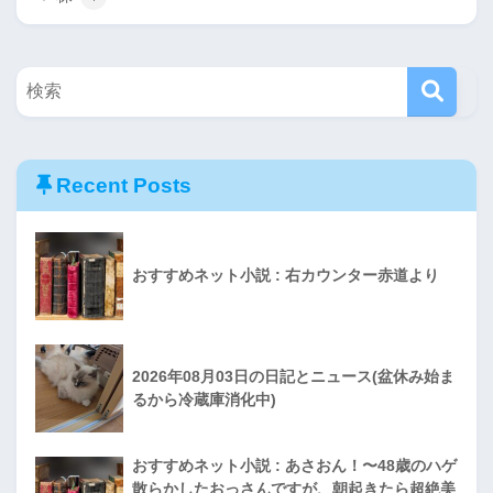
Recent Posts
おすすめネット小説 : 右カウンター赤道より
2026年08月03日の日記とニュース(盆休み始ま
るから冷蔵庫消化中)
おすすめネット小説 : あさおん！〜48歳のハゲ
散らかしたおっさんですが、朝起きたら超絶美