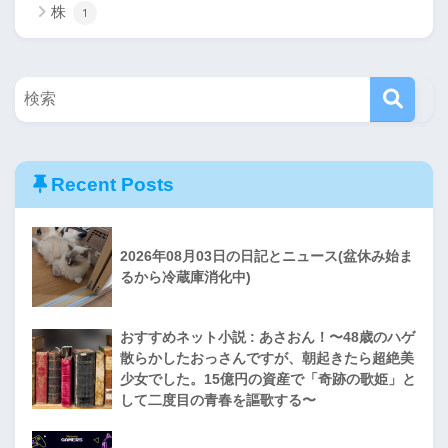
株
1
Recent Posts
2026年08月03日の日記とニュース(盆休み始ま
るから冷蔵庫消化中)
おすすめネット小説 : あさおん！〜48歳のハゲ
散らかしたおっさんですが、朝起きたら超絶美
少女でした。15億円の資産で「奇跡の歌姫」と
して二度目の青春を謳歌する〜