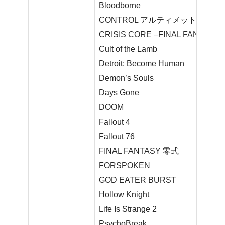
Bloodborne
CONTROL アルティメット・エデ
CRISIS CORE –FINAL FANTASY 
Cult of the Lamb
Detroit: Become Human
Demon’s Souls
Days Gone
DOOM
Fallout 4
Fallout 76
FINAL FANTASY 零式
FORSPOKEN
GOD EATER BURST
Hollow Knight
Life Is Strange 2
PsychoBreak