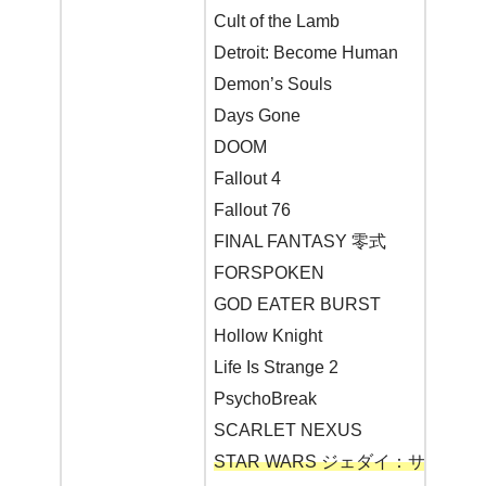
Cult of the Lamb
Detroit: Become Human
Demon’s Souls
Days Gone
DOOM
Fallout 4
Fallout 76
FINAL FANTASY 零式
FORSPOKEN
GOD EATER BURST
Hollow Knight
Life Is Strange 2
PsychoBreak
SCARLET NEXUS
STAR WARS ジェダイ：サバイバ