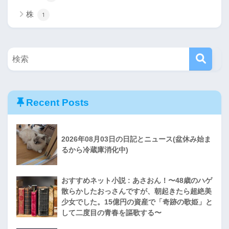
株
1
Recent Posts
2026年08月03日の日記とニュース(盆休み始ま
るから冷蔵庫消化中)
おすすめネット小説 : あさおん！〜48歳のハゲ
散らかしたおっさんですが、朝起きたら超絶美
少女でした。15億円の資産で「奇跡の歌姫」と
して二度目の青春を謳歌する〜