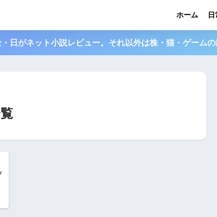
ホーム
日
金・日がネット小説レビュー。それ以外は株・猫・ゲームの
一覧
ソ