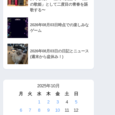
の歌姫」として二度目の青春を謳
歌する〜
2026年08月03日時点での楽しみな
ゲーム
2026年08月03日の日記とニュース
(週末から盆休み！)
2025年10月
月
火
水
木
金
土
日
1
2
3
4
5
6
7
8
9
10
11
12