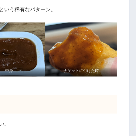
という稀有なパターン。
中身
ナゲットに付けた時
い。