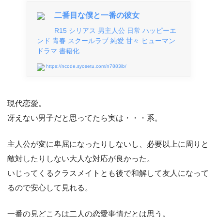
二番目な僕と一番の彼女
R15 シリアス 男主人公 日常 ハッピーエ
ンド 青春 スクールラブ 純愛 甘々 ヒューマン
ドラマ 書籍化
https://ncode.syosetu.com/n7883ib/
現代恋愛。
冴えない男子だと思ってたら実は・・・系。
主人公が変に卑屈になったりしないし、必要以上に周りと
敵対したりしない大人な対応が良かった。
いじってくるクラスメイトとも後で和解して友人になって
るので安心して見れる。
一番の見どころは二人の恋愛事情だとは思う。