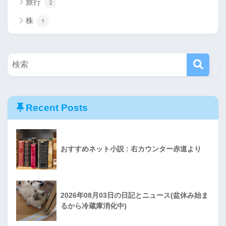
旅行
2
株
1
Recent Posts
おすすめネット小説 : 右カウンター赤道より
2026年08月03日の日記とニュース(盆休み始ま
るから冷蔵庫消化中)