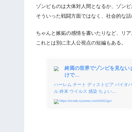
ゾンビものは大体対人間となるか、ゾンビ
そういった戦闘方面ではなく、社会的な話
ちゃんと嫉妬の感情を書いたりなど、リア
これとは別に主人公視点の短編もある。
終焉の世界でゾンビを見ない
けで…
ハーレム チート ディストピア バイオハ
ル 終末 ウイルス 感染 ちょい…
https://ncode.syosetu.com/n5421gx/