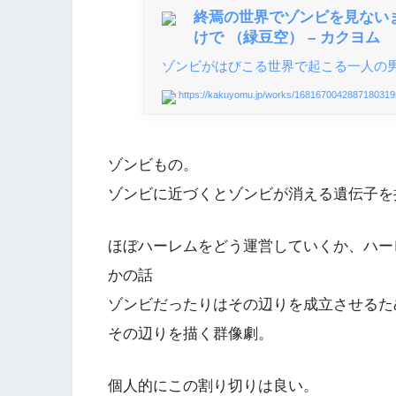
終焉の世界でゾンビを見ない
けで （緑豆空） – カクヨム
ゾンビがはびこる世界で起こる一人の男
https://kakuyomu.jp/works/1681670042887180319
ゾンビもの。
ゾンビに近づくとゾンビが消える遺伝子を
ほぼハーレムをどう運営していくか、ハー
かの話
ゾンビだったりはその辺りを成立させるた
その辺りを描く群像劇。
個人的にこの割り切りは良い。