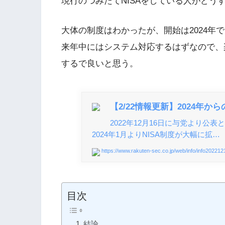
現行のつみたてNISAをしている人がどう
大体の制度はわかったが、開始は2024年
来年中にはシステム対応するはずなので、
するで良いと思う。
【2/22情報更新】2024年か
2022年12月16日に与党より公
2024年1月よりNISA制度が大幅に拡…
https://www.rakuten-sec.co.jp/web/info/info202212
目次
結論