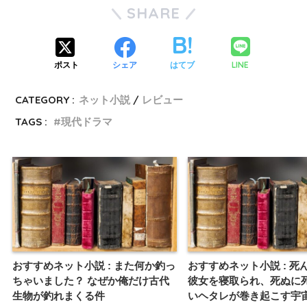
SHARE
LINE
ポスト
シェア
はてブ
CATEGORY :
ネット小説
レビュー
TAGS :
現代ドラマ
おすすめネット小説 : また何か釣っ
おすすめネット小説 : 死
ちゃいました？ なぜか俺だけ古代
彼女を寝取られ、死ぬに
生物が釣れまくる件
いヘタレが巻き起こす宇