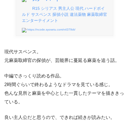
R15 シリアス 男主人公 現代 ハードボイ
ルド サスペンス 探偵小説 違法薬物 麻薬取締官
エンターテイメント
https://ncode.syosetu.com/n4379dt/
現代サスペンス。
元麻薬取締官の探偵が、芸能界に蔓延る麻薬を追う話。
中編でさっくり読める作品。
2時間ぐらいで終わるようなドラマを見ている感じ。
色んな見所と麻薬を中心とした一貫したテーマを描ききっ
ている。
良い主人公だと思うので、できれば続きが読みたい。