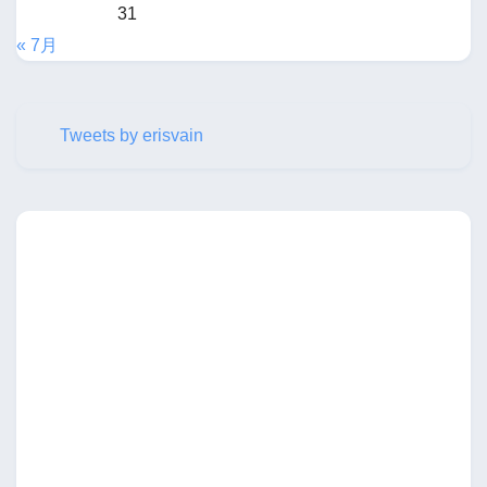
31
« 7月
Tweets by erisvain