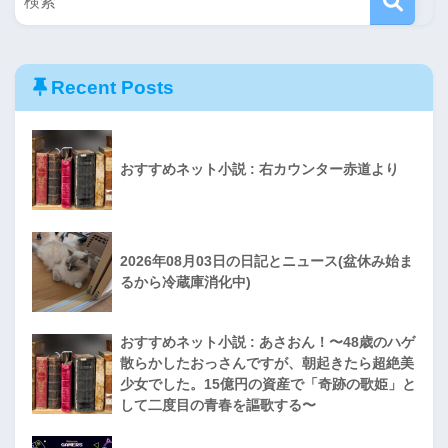
Recent Posts
おすすめネット小説 : 右カウンター赤道より
2026年08月03日の日記とニュース(盆休み始ま
るから冷蔵庫消化中)
おすすめネット小説 : あさおん！〜48歳のハゲ
散らかしたおっさんですが、朝起きたら超絶美
少女でした。15億円の資産で「奇跡の歌姫」と
して二度目の青春を謳歌する〜