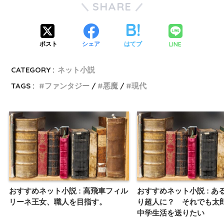
SHARE
LINE
ポスト
シェア
はてブ
CATEGORY :
ネット小説
TAGS :
ファンタジー
悪魔
現代
おすすめネット小説 : 高飛車フィル
おすすめネット小説 : あ
リーネ王女、職人を目指す。
り超人に？ それでも太
中学生活を送りたい