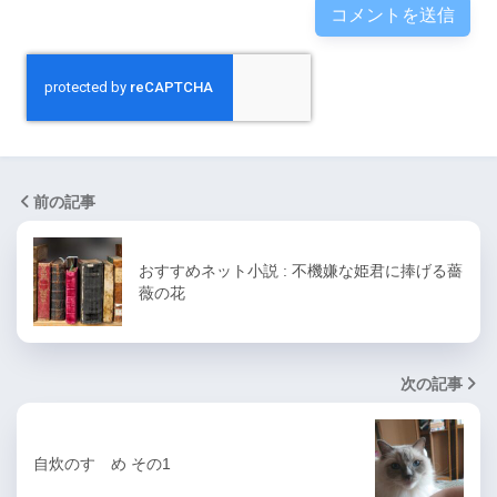
前の記事
おすすめネット小説 : 不機嫌な姫君に捧げる薔
薇の花
次の記事
自炊のすゝめ その1