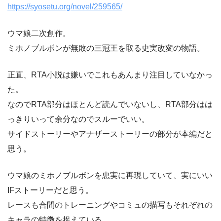
https://syosetu.org/novel/259565/
ウマ娘二次創作。
ミホノブルボンが無敗の三冠王を取る史実改変の物語。
正直、RTA小説は嫌いでこれもあんまり注目していなかっ
た。
なのでRTA部分はほとんど読んでいないし、RTA部分はは
っきりいって余分なのでスルーでいい。
サイドストーリーやアナザーストーリーの部分が本編だと
思う。
ウマ娘のミホノブルボンを忠実に再現していて、実にいい
IFストーリーだと思う。
レースも合間のトレーニングやコミュの描写もそれぞれの
キャラの特徴を捉えている。