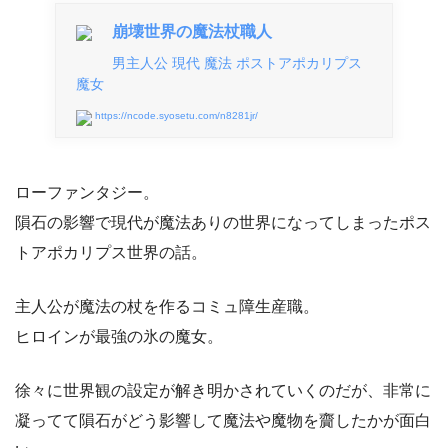
崩壊世界の魔法杖職人
男主人公 現代 魔法 ポストアポカリプス
魔女
https://ncode.syosetu.com/n8281jr/
ローファンタジー。
隕石の影響で現代が魔法ありの世界になってしまったポス
トアポカリプス世界の話。
主人公が魔法の杖を作るコミュ障生産職。
ヒロインが最強の氷の魔女。
徐々に世界観の設定が解き明かされていくのだが、非常に
凝ってて隕石がどう影響して魔法や魔物を齎したかが面白