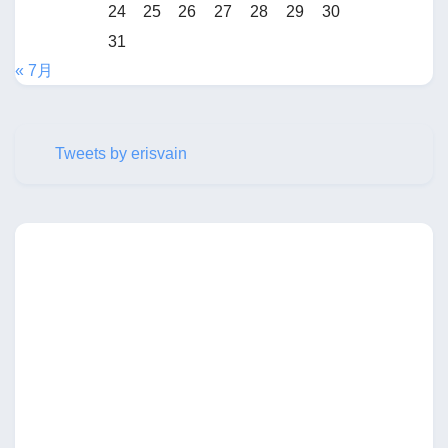
24
25
26
27
28
29
30
31
« 7月
Tweets by erisvain