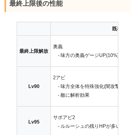
最終上限後の性能
既存性能
奥義
最終上限解放
- 味方の奥義ゲージUP(10%)
2アビ
Lv90
- 味方全体を特殊強化(闇攻撃UP/連
- 敵に解析効果
サポアビ2
Lv95
- ルルーシュの残りHPが多いほど