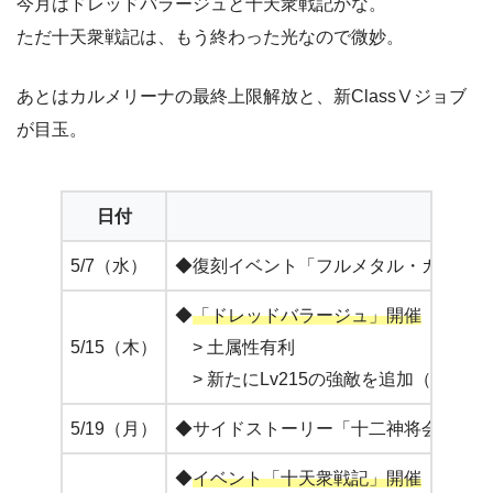
今月はドレッドバラージュと十天衆戦記かな。
ただ十天衆戦記は、もう終わった光なので微妙。
あとはカルメリーナの最終上限解放と、新ClassⅤジョブ
が目玉。
日付
5/7（水）
◆復刻イベント「フルメタル・ガイVII／THE
◆
「ドレッドバラージュ」開催
水属性
5/15（木）
> 土属性有利
> 新たにLv215の強敵を追加（Lv1
5/19（月）
◆サイドストーリー「十二神将会議」追
◆
イベント「十天衆戦記」開催
闇属性