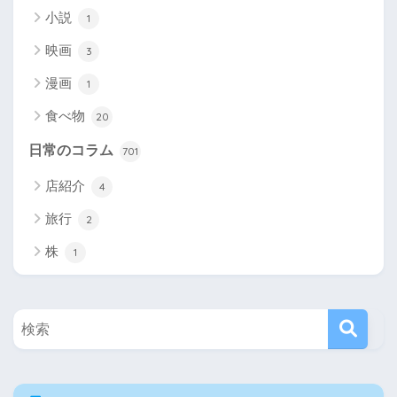
小説
1
映画
3
漫画
1
食べ物
20
日常のコラム
701
店紹介
4
旅行
2
株
1