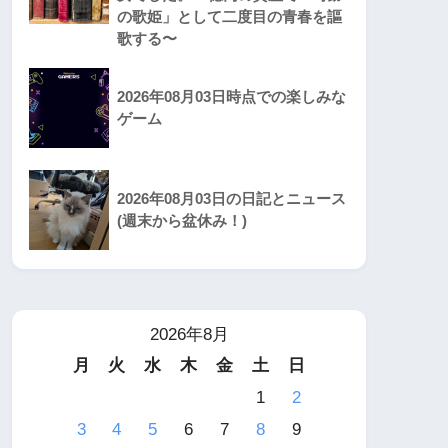
の歌姫」として二度目の青春を謳
歌する〜
2026年08月03日時点での楽しみな
ゲーム
2026年08月03日の日記とニュース
(週末から盆休み！)
2026年8月
月
火
水
木
金
土
日
1
2
3
4
5
6
7
8
9