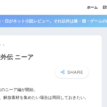
ホーム
日
金・日がネット小説レビュー。それ以外は株・猫・ゲームの
ー
外伝 ニーア
外伝のニーア編が開始。
、解放素材を集めたい場合は周回しておきたい。