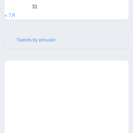
31
« 7月
Tweets by erisvain