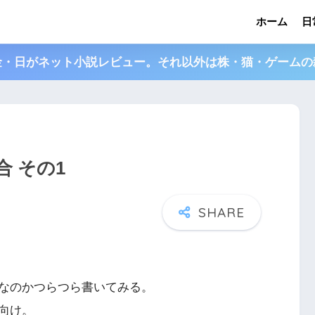
ホーム
日
金・日がネット小説レビュー。それ以外は株・猫・ゲームの
 その1
なのかつらつら書いてみる。
向け。