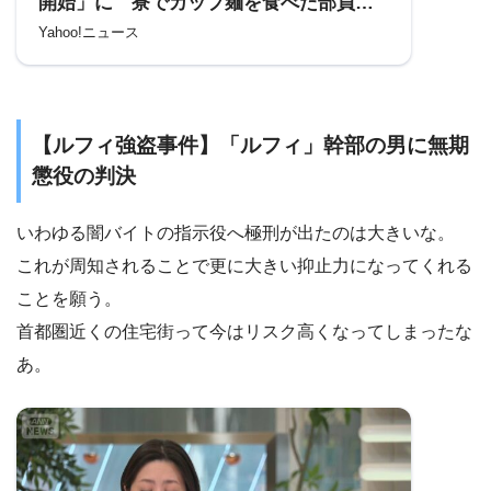
開始」に 寮でカップ麺を食べた部員に
暴行の疑い 広島家裁 警察が暴行容疑
Yahoo!ニュース
で書類送検（RCC中国放送） – Yahoo!ニ
ュース
【ルフィ強盗事件】「ルフィ」幹部の男に無期
懲役の判決
いわゆる闇バイトの指示役へ極刑が出たのは大きいな。
これが周知されることで更に大きい抑止力になってくれる
ことを願う。
首都圏近くの住宅街って今はリスク高くなってしまったな
あ。