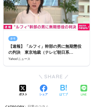
参考
【速報】「ルフィ」幹部の男に無期懲役
の判決 東京地裁（テレビ朝日系
（ANN）） – Yahoo!ニュース
Yahoo!ニュース
SHARE
LINE
ポスト
シェア
はてブ
CATEGORY :
日常のコラム