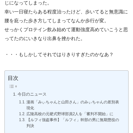
じになってしまった。
幸い一日寝たらある程度治ったけど、歩いてると無意識に
腰を庇った歩き方してしまってなんか歩行が変。
せっかくプロテイン飲み始めて運動強度高めていこうと思
ってたのにいきなり出鼻を挫かれた。
・・・もしかしてそれではりきりすぎたのかなあ？
目次
今日のニュース
漫画「みぃちゃんと山田さん」のみぃちゃんの差別表
現化
広陵高校の元硬式野球部員2人を「審判不開始」に
【ルフィ強盗事件】「ルフィ」幹部の男に無期懲役の
判決