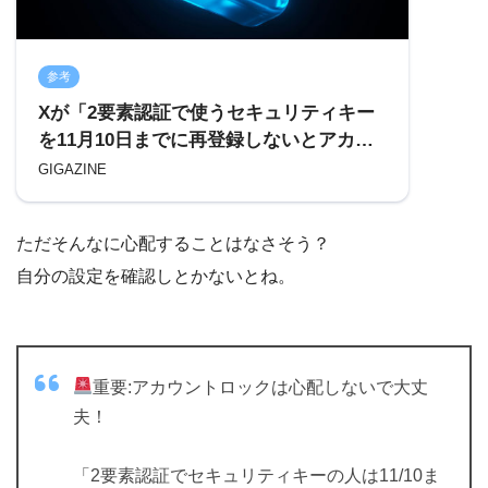
参考
Xが「2要素認証で使うセキュリティキー
を11月10日までに再登録しないとアカウ
ントがロックされる」と呼びかける、
GIGAZINE
Twitterドメイン廃止のため
ただそんなに心配することはなさそう？
自分の設定を確認しとかないとね。
重要:アカウントロックは心配しないで大丈
夫！
「2要素認証でセキュリティキーの人は11/10ま