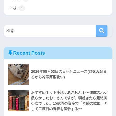
株
1
Recent Posts
2026年08月03日の日記とニュース(盆休み始ま
るから冷蔵庫消化中)
おすすめネット小説 : あさおん！〜48歳のハゲ
散らかしたおっさんですが、朝起きたら超絶美
少女でした。15億円の資産で「奇跡の歌姫」と
して二度目の青春を謳歌する〜