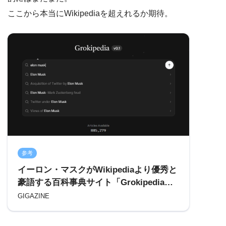
ここから本当にWikipediaを超えれるか期待。
参考
イーロン・マスクがWikipediaより優秀と
豪語する百科事典サイト「Grokipedia」
が一般公開される、Wikipediaから丸ごと
GIGAZINE
コピーした記事も多数