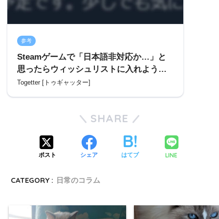
参考
Steamゲームで「日本語非対応か…」と
思ったらウィッシュリストに入れよう、
作者には登録者の国情報が見えてるらし
Togetter [トゥギャッター]
い「何故か日本語対応してる場合もあ
る」
SHARE
LINE
ポスト
シェア
はてブ
CATEGORY :
日常のコラム