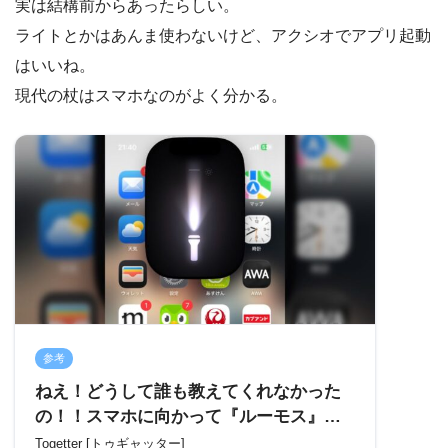
実は結構前からあったらしい。
ライトとかはあんま使わないけど、アクシオでアプリ起動
はいいね。
現代の杖はスマホなのがよく分かる。
参考
ねえ！どうして誰も教えてくれなかった
の！！スマホに向かって『ルーモス』っ
て唱えるとライトがつくってこと！！！
Togetter [トゥギャッター]