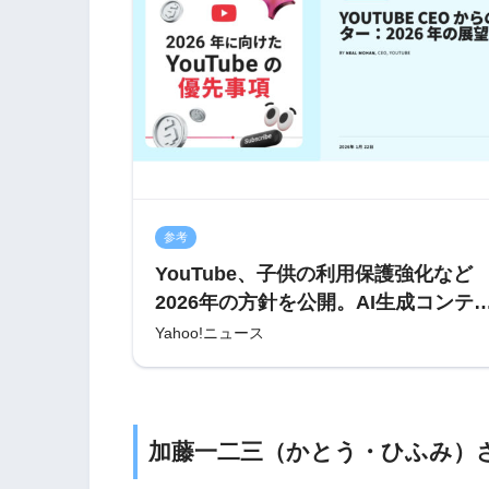
参考
YouTube、子供の利用保護強化など
2026年の方針を公開。AI生成コンテ
ツにも言及（PHILE WEB） – Yahoo!
Yahoo!ニュース
ニュース
加藤一二三（かとう・ひふみ）