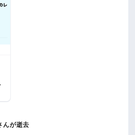
ン
さんが逝去