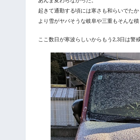
あんま変わらなかった。
起きて通勤する頃には寒さも和らいでたか
より雪がヤバそうな岐阜や三重もそんな積
ここ数日が寒波らしいからもう2,3日は警