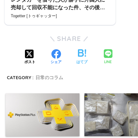
売却して回収不能になった件、その後の
詳細が地獄めいている…「犯罪スキーム
Togetter [トゥギャッター]
として激増しないか？」「業界的に死活
問題」
SHARE
LINE
ポスト
シェア
はてブ
CATEGORY :
日常のコラム