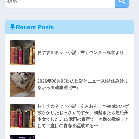
Recent Posts
おすすめネット小説 : 右カウンター赤道より
2026年08月03日の日記とニュース(盆休み始ま
るから冷蔵庫消化中)
おすすめネット小説 : あさおん！〜48歳のハゲ
散らかしたおっさんですが、朝起きたら超絶美
少女でした。15億円の資産で「奇跡の歌姫」と
して二度目の青春を謳歌する〜