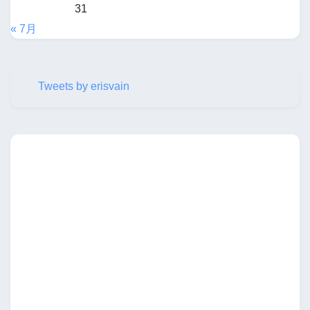
31
« 7月
Tweets by erisvain