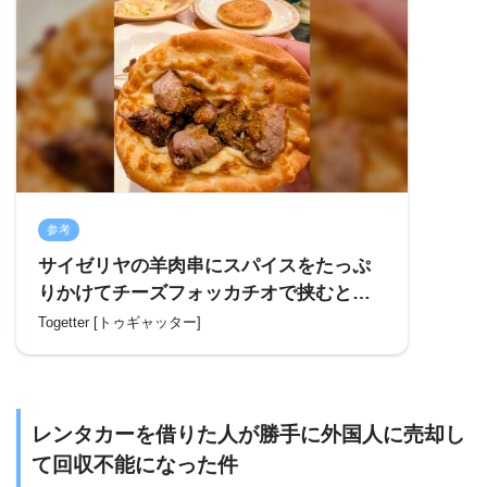
参考
サイゼリヤの羊肉串にスパイスをたっぷ
りかけてチーズフォッカチオで挟むと、
即席で「ジェネリック絶品ガチ中華」が
Togetter [トゥギャッター]
味わえるぞおー！！
レンタカーを借りた人が勝手に外国人に売却し
て回収不能になった件