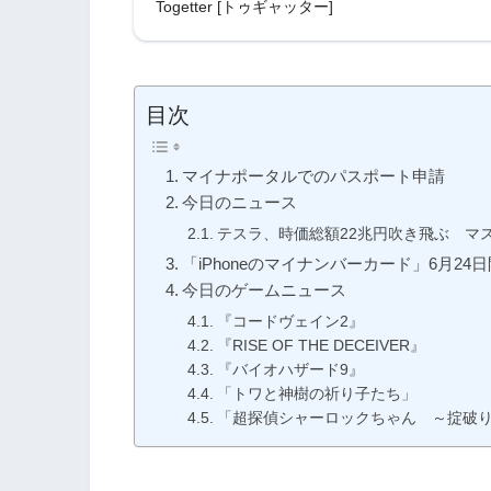
が来ない→電話で問い合わせたらズッ
Togetter [トゥギャッター]
コケな回答が返ってきた
目次
マイナポータルでのパスポート申請
今日のニュース
テスラ、時価総額22兆円吹き飛ぶ マ
「iPhoneのマイナンバーカード」6月24
今日のゲームニュース
『コードヴェイン2』
『RISE OF THE DECEIVER』
『バイオハザード9』
「トワと神樹の祈り子たち」
「超探偵シャーロックちゃん ～掟破