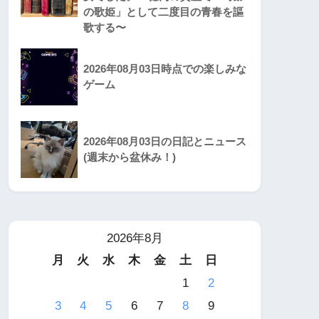
の歌姫」として二度目の青春を謳
歌する〜
2026年08月03日時点での楽しみな
ゲーム
2026年08月03日の日記とニュース
(週末から盆休み！)
2026年8月
月
火
水
木
金
土
日
1
2
3
4
5
6
7
8
9