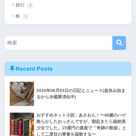
旅行
2
株
1
Recent Posts
2026年08月03日の日記とニュース(盆休み始ま
るから冷蔵庫消化中)
おすすめネット小説 : あさおん！〜48歳のハゲ
散らかしたおっさんですが、朝起きたら超絶美
少女でした。15億円の資産で「奇跡の歌姫」と
して二度目の青春を謳歌する〜