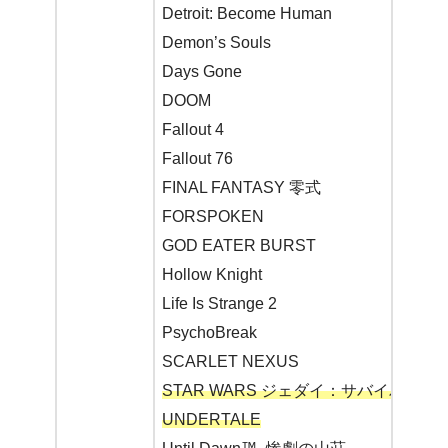
Detroit: Become Human
Demon’s Souls
Days Gone
DOOM
Fallout 4
Fallout 76
FINAL FANTASY 零式
FORSPOKEN
GOD EATER BURST
Hollow Knight
Life Is Strange 2
PsychoBreak
SCARLET NEXUS
STAR WARS ジェダイ：サバイバー
UNDERTALE