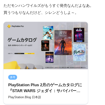
ただモンハンワイルズがもうすぐ発売なんだよなあ。
買うつもりなんだけど、シレンどうしよ～。
参考
PlayStation Plus 2月のゲームカタログに
『STAR WARS ジェダイ：サバイバー』
『サガ フロンティア リマスター』『Lost
PlayStation.Blog 日本語
Records: Bloom & Rage』などが登場！