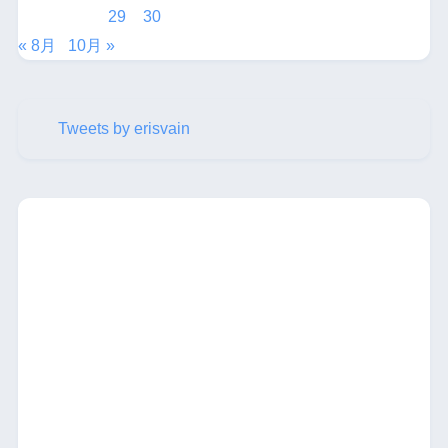
29
30
« 8月
10月 »
Tweets by erisvain