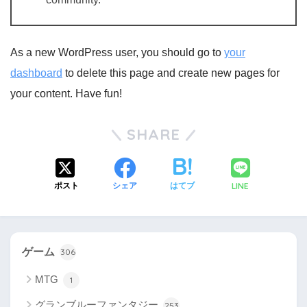
As a new WordPress user, you should go to
your
dashboard
to delete this page and create new pages for
your content. Have fun!
SHARE
LINE
ポスト
シェア
はてブ
ゲーム
306
MTG
1
グランブルーファンタジー
253