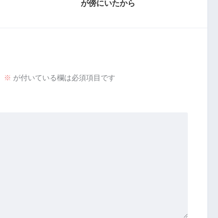
が傍にいたから
。
※
が付いている欄は必須項目です