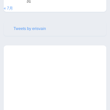
31
« 7月
Tweets by erisvain