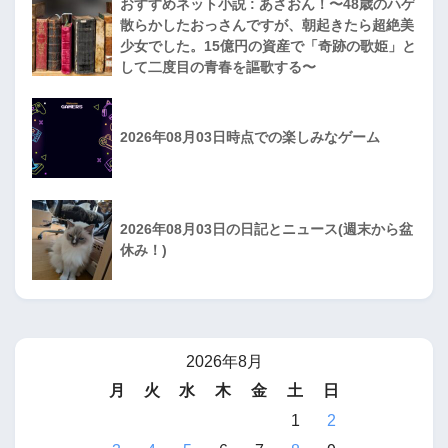
おすすめネット小説 : あさおん！〜48歳のハゲ
散らかしたおっさんですが、朝起きたら超絶美
少女でした。15億円の資産で「奇跡の歌姫」と
して二度目の青春を謳歌する〜
2026年08月03日時点での楽しみなゲーム
2026年08月03日の日記とニュース(週末から盆
休み！)
2026年8月
月
火
水
木
金
土
日
1
2