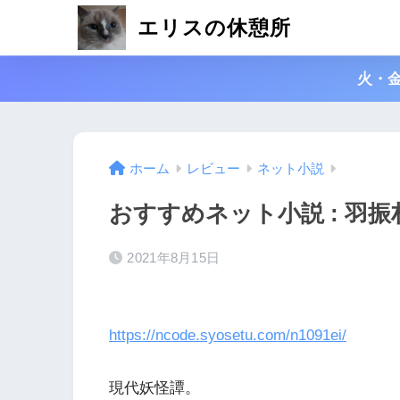
エリスの休憩所
火・
ホーム
レビュー
ネット小説
おすすめネット小説 : 羽
2021年8月15日
https://ncode.syosetu.com/n1091ei/
現代妖怪譚。