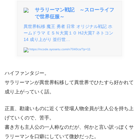
サラリーマン戦記 ～スローライフ
で世界征服～
異世界転移 魔王 勇者 日常 オリジナル戦記 ホ
ームドラマ ＥＳＮ大賞１０ HJ大賞7 ネトコン
14 成り上がり 並行世…
https://ncode.syosetu.com/n7040cs/?p=11
ハイファンタジー。
サラリーマンが異世界転移して異世界でひたすら好かれて
成り上がっていく話。
正直、勘違いものに近くて登場人物全員が主人公を持ち上
げていくので、苦手。
書き方も主人公の一人称なのだが、何かと言い訳っぽくサ
ラリーマンを口癖にしていて微妙だった。