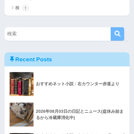
株
1
Recent Posts
おすすめネット小説 : 右カウンター赤道より
2026年08月03日の日記とニュース(盆休み始ま
るから冷蔵庫消化中)