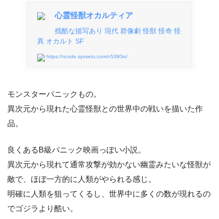
心霊怪獣オカルティア
残酷な描写あり 現代 群像劇 怪獣 怪奇 怪
異 オカルト SF
https://ncode.syosetu.com/n5380io/
モンスターパニックもの。
異次元から現れた心霊怪獣との世界中の戦いを描いた作
品。
良くあるB級パニック映画っぽい小説。
異次元から現れて通常攻撃が効かない幽霊みたいな怪獣が
敵で、ほぼ一方的に人類がやられる感じ。
明確に人類を狙ってくるし、世界中に多くの数が現れるの
でゴジラより酷い。