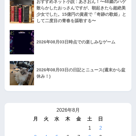
おすすめネット小説 : あさおん！〜48歳のハゲ
散らかしたおっさんですが、朝起きたら超絶美
少女でした。15億円の資産で「奇跡の歌姫」と
して二度目の青春を謳歌する〜
2026年08月03日時点での楽しみなゲーム
2026年08月03日の日記とニュース(週末から盆
休み！)
2026年8月
月
火
水
木
金
土
日
1
2