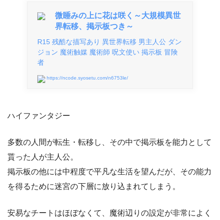
微睡みの上に花は咲く～大規模異世
界転移、掲示板つき～
R15 残酷な描写あり 異世界転移 男主人公 ダン
ジョン 魔術触媒 魔術師 呪文使い 掲示板 冒険
者
https://ncode.syosetu.com/n6753le/
ハイファンタジー
多数の人間が転生・転移し、その中で掲示板を能力として
貰った人が主人公。
掲示板の他には中程度で平凡な生活を望んだが、その能力
を得るために迷宮の下層に放り込まれてしまう。
安易なチートはほぼなくて、魔術辺りの設定が非常によく