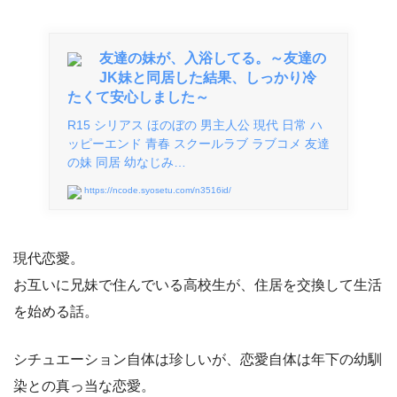
友達の妹が、入浴してる。～友達の
JK妹と同居した結果、しっかり冷
たくて安心しました～
R15 シリアス ほのぼの 男主人公 現代 日常 ハ
ッピーエンド 青春 スクールラブ ラブコメ 友達
の妹 同居 幼なじみ…
https://ncode.syosetu.com/n3516id/
現代恋愛。
お互いに兄妹で住んでいる高校生が、住居を交換して生活
を始める話。
シチュエーション自体は珍しいが、恋愛自体は年下の幼馴
染との真っ当な恋愛。