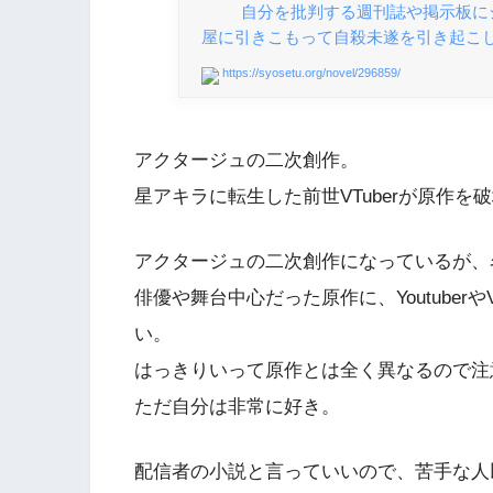
自分を批判する週刊誌や掲示板に
屋に引きこもって自殺未遂を引き起こ
https://syosetu.org/novel/296859/
アクタージュの二次創作。
星アキラに転生した前世VTuberが原作を
アクタージュの二次創作になっているが、
俳優や舞台中心だった原作に、Youtuber
い。
はっきりいって原作とは全く異なるので注
ただ自分は非常に好き。
配信者の小説と言っていいので、苦手な人