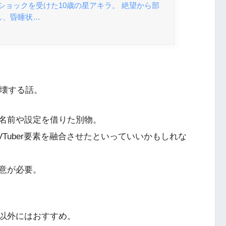
ショックを受けた10歳の星アキラ。 絶望から部
し、昏睡状…
破壊する話。
名前や設定を借りた別物。
やVTuber要素を融合させたといっていいかもしれな
意が必要。
以外にはおすすめ。