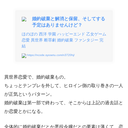
婚約破棄と解消と保留、そしてする
予定はありませんけど？
ほのぼの 西洋 学園 ハッピーエンド 乙女ゲーム
恋愛 異世界 断罪劇 婚約破棄 ファンタジー 完
結
https://ncode.syosetu.com/n3720hj/
異世界恋愛で、婚約破棄もの。
ちょっとテンプレを外して、ヒロイン側の取り巻きの一人
が正気というパターン。
婚約破棄は第一部で終わって、そこからは上記の過去話と
か恋愛とかになる。
全体的に婚約破棄だとか悪役令嬢だとの要素は薄くて、恋