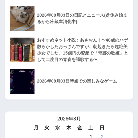
2026年08月03日の日記とニュース(盆休み始ま
るから冷蔵庫消化中)
おすすめネット小説 : あさおん！〜48歳のハゲ
散らかしたおっさんですが、朝起きたら超絶美
少女でした。15億円の資産で「奇跡の歌姫」と
して二度目の青春を謳歌する〜
2026年08月03日時点での楽しみなゲーム
2026年8月
月
火
水
木
金
土
日
1
2